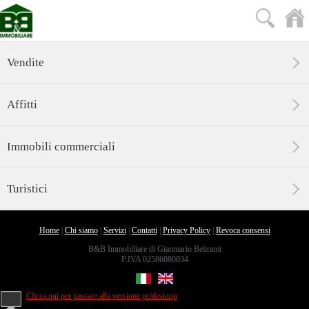
Vendite
Affitti
Immobili commerciali
Turistici
Home
|
Chi siamo
|
Servizi
|
Contatti
|
Privacy Policy
|
Revoca consensi
B&B Immobiliare di Gianmario Beltrami
P.IVA 02586080034
Clicca qui per passare alla versione pc/desktop