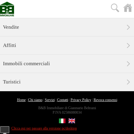
Vendite
Affitti
Immobili commerciali
Turistici
Home
|
Chi siamo
|
Servizi
|
Contatti
|
Privacy Policy
|
Revoca consensi
B&B Immobiliare di Gianmario Beltrami
P.IVA 02586080034
Clicca qui per passare alla versione pc/desktop