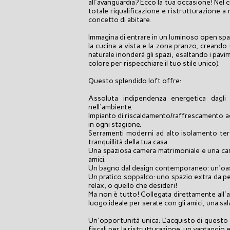
all'avanguardia? Ecco la tua occasione! Nel 
totale riqualificazione e ristrutturazione a 
concetto di abitare.
Immagina di entrare in un luminoso open sp
la cucina a vista e la zona pranzo, creando
naturale inonderà gli spazi, esaltando i pavi
colore per rispecchiare il tuo stile unico).
Questo splendido loft offre:
Assoluta indipendenza energetica dagli
nell'ambiente.
Impianto di riscaldamento/raffrescamento ad 
in ogni stagione.
Serramenti moderni ad alto isolamento term
tranquillità della tua casa.
Una spaziosa camera matrimoniale e una came
amici.
Un bagno dal design contemporaneo: un'oas
Un pratico soppalco: uno spazio extra da p
relax, o quello che desideri!
Ma non è tutto! Collegata direttamente all'a
luogo ideale per serate con gli amici, una sa
Un'opportunità unica: L'acquisto di questo 
fiscali per la ristrutturazione, un vantaggi