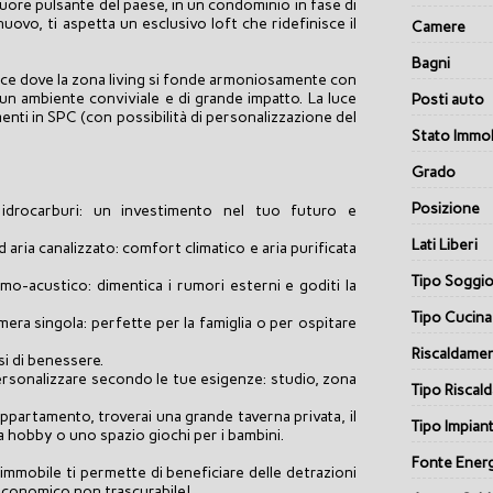
cuore pulsante del paese, in un condominio in fase di
nuovo, ti aspetta un esclusivo loft che ridefinisce il
Camere
Bagni
ace dove la zona living si fonde armoniosamente con
 un ambiente conviviale e di grande impatto. La luce
Posti auto
menti in SPC (con possibilità di personalizzazione del
Stato Immob
Grado
Posizione
 idrocarburi: un investimento nel tuo futuro e
Lati Liberi
aria canalizzato: comfort climatico e aria purificata
Tipo Soggi
o-acustico: dimentica i rumori esterni e goditi la
Tipo Cucina
ra singola: perfette per la famiglia o per ospitare
Riscaldame
i di benessere.
ersonalizzare secondo le tue esigenze: studio, zona
Tipo Riscal
ppartamento, troverai una grande taverna privata, il
Tipo Impian
la hobby o uno spazio giochi per i bambini.
Fonte Ener
immobile ti permette di beneficiare delle detrazioni
o economico non trascurabile!