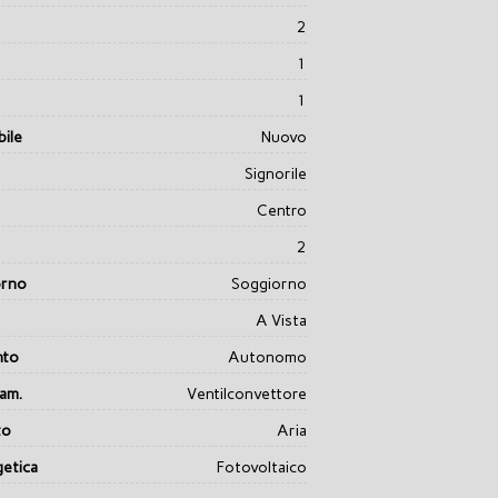
2
1
1
ile
Nuovo
Signorile
Centro
2
orno
Soggiorno
A Vista
nto
Autonomo
dam.
Ventilconvettore
to
Aria
getica
Fotovoltaico