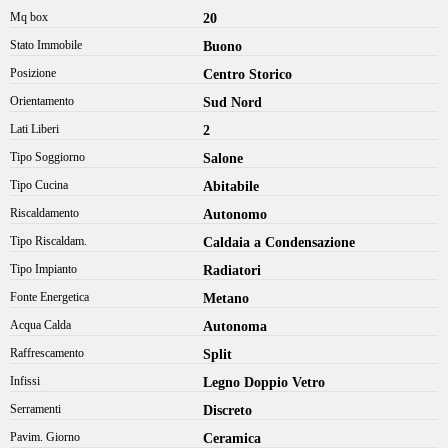
Mq box
20
Stato Immobile
Buono
Posizione
Centro Storico
Orientamento
Sud Nord
Lati Liberi
2
Tipo Soggiorno
Salone
Tipo Cucina
Abitabile
Riscaldamento
Autonomo
Tipo Riscaldam.
Caldaia a Condensazione
Tipo Impianto
Radiatori
Fonte Energetica
Metano
Acqua Calda
Autonoma
Raffrescamento
Split
Infissi
Legno Doppio Vetro
Serramenti
Discreto
Pavim. Giorno
Ceramica