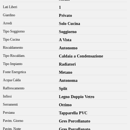
Lati Liberi
1
Giardino
Privato
Arredi
Solo Cucina
Tipo Soggiorno
Soggiorno
Tipo Cucina
A Vista
Riscaldamento
Autonomo
Tipo Riscaldam.
Caldaia a Condensazione
Tipo Impianto
Radiatori
Fonte Energetica
Metano
Acqua Calda
Autonoma
Raffrescamento
Split
Infissi
Legno Doppio Vetro
Serramenti
Ottimo
Persiana
Tapparella PVC
Pavim. Giorno
Gres Porcellanato
Pavim. Notte
Gres Porcellanato