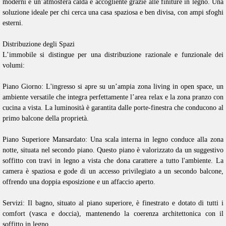
moderni e un’atmosfera calda e accogliente grazie alle finiture in legno. Una
soluzione ideale per chi cerca una casa spaziosa e ben divisa, con ampi sfoghi
esterni.
Distribuzione degli Spazi
L’immobile si distingue per una distribuzione razionale e funzionale dei
volumi:
Piano Giorno: L'ingresso si apre su un’ampia zona living in open space, un
ambiente versatile che integra perfettamente l’area relax e la zona pranzo con
cucina a vista. La luminosità è garantita dalle porte-finestra che conducono al
primo balcone della proprietà.
Piano Superiore Mansardato: Una scala interna in legno conduce alla zona
notte, situata nel secondo piano. Questo piano è valorizzato da un suggestivo
soffitto con travi in legno a vista che dona carattere a tutto l'ambiente. La
camera è spaziosa e gode di un accesso privilegiato a un secondo balcone,
offrendo una doppia esposizione e un affaccio aperto.
Servizi: Il bagno, situato al piano superiore, è finestrato e dotato di tutti i
comfort (vasca e doccia), mantenendo la coerenza architettonica con il
soffitto in legno.