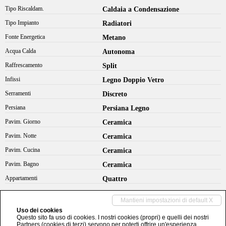
Tipo Riscaldam.
Caldaia a Condensazione
Tipo Impianto
Radiatori
Fonte Energetica
Metano
Acqua Calda
Autonoma
Raffrescamento
Split
Infissi
Legno Doppio Vetro
Serramenti
Discreto
Persiana
Persiana Legno
Pavim. Giorno
Ceramica
Pavim. Notte
Ceramica
Pavim. Cucina
Ceramica
Pavim. Bagno
Ceramica
Appartamenti
Quattro
Accessori
Mantieni impostazioni di default X
Aria Condizionata, Doppi Vetri, Porta Blindata
Uso dei cookies
Questo sito fa uso di cookies. I nostri cookies (propri) e quelli dei nostri
Partners (cookies di terzi) servono per poterti offrire un'esperienza